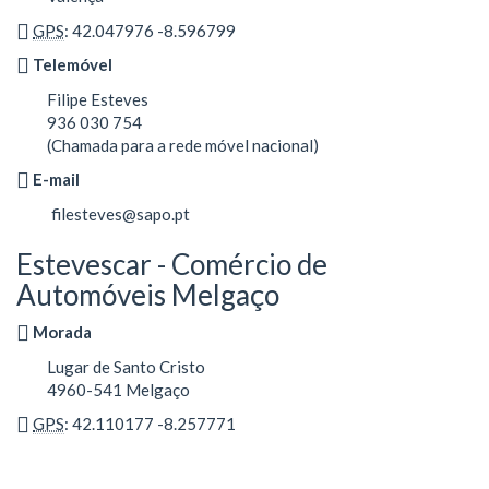
GPS
: 42.047976 -8.596799
Telemóvel
Filipe Esteves
936 030 754
(Chamada para a rede móvel nacional)
E-mail
filesteves@sapo.pt
Estevescar - Comércio de
Automóveis Melgaço
Morada
Lugar de Santo Cristo
4960-541 Melgaço
GPS
: 42.110177 -8.257771